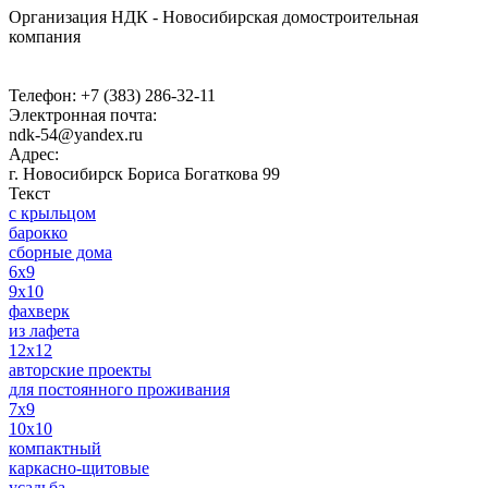
Организация НДК - Новосибирская домостроительная
компания
Телефон:
+7 (383) 286-32-11
Электронная почта:
ndk-54@yandex.ru
Адрес:
г. Новосибирск
Бориса Богаткова 99
Текст
с крыльцом
барокко
сборные дома
6x9
9x10
фахверк
из лафета
12х12
авторские проекты
для постоянного проживания
7x9
10х10
компактный
каркасно-щитовые
усадьба