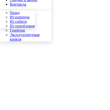
Контакты
Назад
Назад
Кирпич
Из кирпича
Сибит
Из сибита
Пеноблок
Из пеноблоков
Газоблок
Эксплуатируемая
кровля