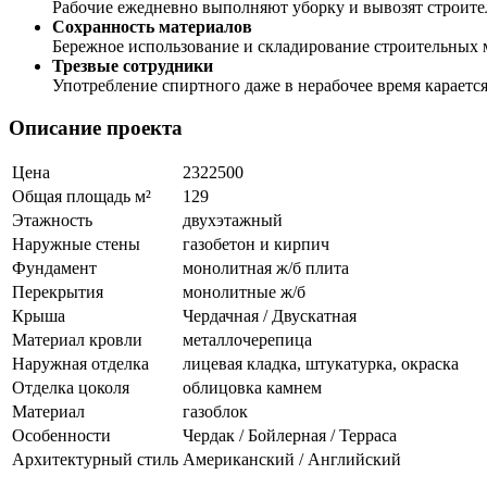
Рабочие ежедневно выполняют уборку и вывозят строит
Сохранность материалов
Бережное использование и складирование строительных 
Трезвые сотрудники
Употребление спиртного даже в нерабочее время караетс
Описание проекта
Цена
2322500
Общая площадь м²
129
Этажность
двухэтажный
Наружные стены
газобетон и кирпич
Фундамент
монолитная ж/б плита
Перекрытия
монолитные ж/б
Крыша
Чердачная / Двускатная
Материал кровли
металлочерепица
Наружная отделка
лицевая кладка, штукатурка, окраска
Отделка цоколя
облицовка камнем
Материал
газоблок
Особенности
Чердак / Бойлерная / Терраса
Архитектурный стиль
Американский / Английский