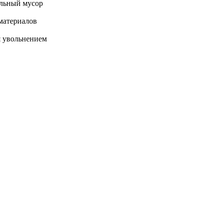
ельный мусор
материалов
я увольнением