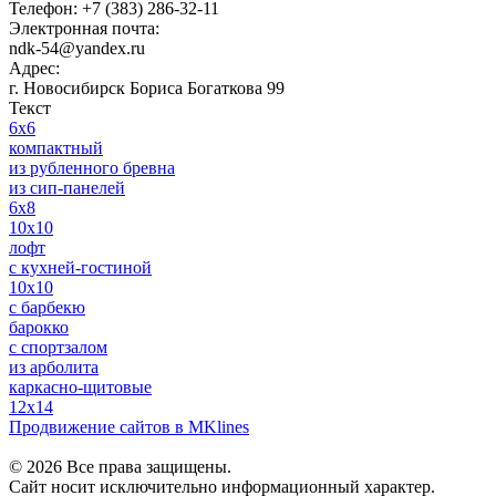
Телефон:
+7 (383) 286-32-11
Электронная почта:
ndk-54@yandex.ru
Адрес:
г. Новосибирск
Бориса Богаткова 99
Текст
6x6
компактный
из рубленного бревна
из сип-панелей
6x8
10х10
лофт
с кухней-гостиной
10х10
с барбекю
барокко
с спортзалом
из арболита
каркасно-щитовые
12x14
Продвижение сайтов в MKlines
© 2026 Все права защищены.
Сайт носит исключительно информационный характер.