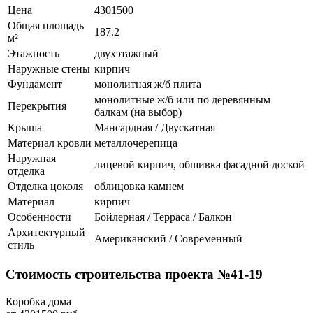
Цена
4301500
Общая площадь
187.2
м²
Этажность
двухэтажный
Наружные стены
кирпич
Фундамент
монолитная ж/б плита
монолитные ж/б или по деревянным
Перекрытия
балкам (на выбор)
Крыша
Мансардная / Двускатная
Материал кровли
металлочерепица
Наружная
лицевой кирпич, обшивка фасадной доской
отделка
Отделка цоколя
облицовка камнем
Материал
кирпич
Особенности
Бойлерная / Терраса / Балкон
Архитектурный
Американский / Современный
стиль
Стоимость строительства проекта №41-19
Коробка дома