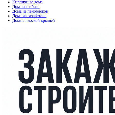
Кирпичные дома
Дома из сибита
Дома из пеноблоков
Дома из газобетона
Дома с плоской крышей