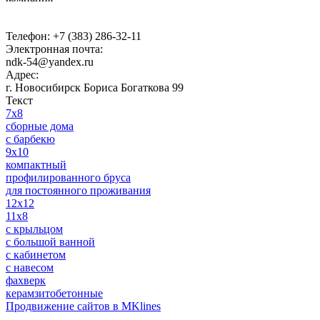
Телефон:
+7 (383) 286-32-11
Электронная почта:
ndk-54@yandex.ru
Адрес:
г. Новосибирск
Бориса Богаткова 99
Текст
7x8
сборные дома
с барбекю
9x10
компактный
профилированного бруса
для постоянного проживания
12х12
11x8
с крыльцом
с большой ванной
с кабинетом
c навесом
фахверк
керамзитобетонные
Продвижение сайтов в MKlines