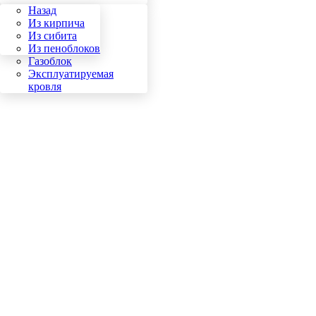
Назад
Назад
Кирпич
Из кирпича
Сибит
Из сибита
Пеноблок
Из пеноблоков
Газоблок
Эксплуатируемая
кровля