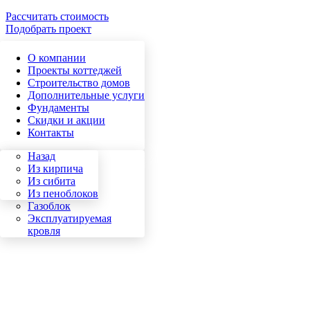
Рассчитать стоимость
Подобрать проект
О компании
Проекты коттеджей
Строительство домов
Дополнительные услуги
Фундаменты
Скидки и акции
Контакты
Назад
Назад
Кирпич
Из кирпича
Сибит
Из сибита
Пеноблок
Из пеноблоков
Газоблок
Эксплуатируемая
кровля